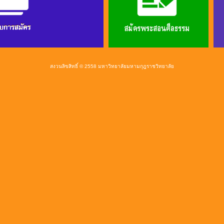
สงวนลิขสิทธิ์ © 2558 มหาวิทยาลัยมหามกุฎราชวิทยาลัย