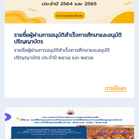
น
ก
า
รายชื่่อผู้ผ่านการอนุมัติสำเร็จการศึกษาและอนุมัติ
ร
ปริญญาบัตร
ส
รายชื่อผู้ผ่านการอนุมัติสำเร็จการศึกษาและอนุมัติ
ปริญญาบัตร ประจำปี ๒๕๖๔ และ ๒๕๖๕
อ
น
ดาวน์โหลด
ข้
อ
มู
ล