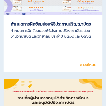
ล
ส่
ว
กำหนดการฝึกซ้อมย่อยพิธีประทานปริญญาบัตร
น
กำหนดการฝึกซ้อมย่อยพิธีประทานปริญญาบัตร ส่วน
งานวิทยาเขต และวิทยาลัย ประจำปี ๒๕๖๔ และ ๒๕๖๕
ตั
ว
ร
ดาวน์โหลด
า
ย
ง
า