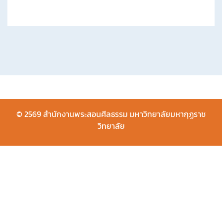
ตั
ว
ร
า
ย
ง
© 2569 สำนักงานพระสอนศีลธรรม มหาวิทยาลัยมหากุฏราช
วิทยาลัย
า
น
ก
า
ร